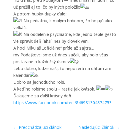
No u nás, pred Podajkom — medzi našimi ľuďmi, čo
už prežili aj to, čo by iných položilo
A potom hupky-dupky ďalej:
Na pediatriu, k malým hrdinom, čo bojujú ako
veľkáči.
Na oddelenie psychiatrie, kde jedno teplé gesto
vie spraviť deň ľahší, než by človek veril.
A hoci Mikuláš „oficiálne“ príde až zajtra…
my Podajkovci sme už dnes začali, aby bolo včas
postarané o každučký úsmev
Lebo dobro, ludze naši, to nepozerá na dátum ani
kalendár
Dobro sa jednoducho robí.
A keď ho robíme spolu – rastie jak kvások.
Ďakujeme za ďalší krásny deň.
https://www.facebook.com/reel/846931304874753
←
Predchádzajúci článok
Nasledujúci článok
→