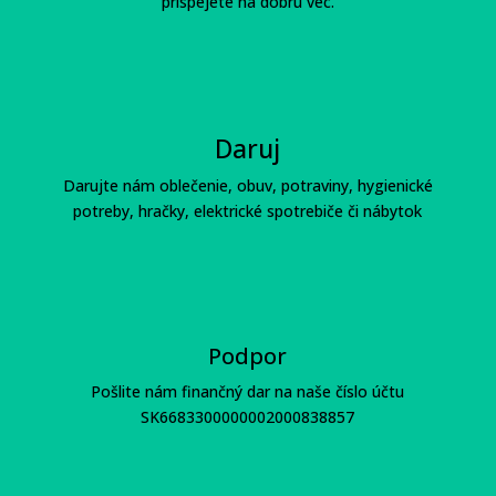
prispejete na dobrú vec.
Daruj
Darujte nám oblečenie, obuv, potraviny, hygienické
potreby, hračky, elektrické spotrebiče či nábytok
Podpor
Pošlite nám finančný dar na naše číslo účtu
SK6683300000002000838857