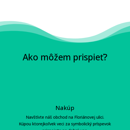
Ako môžem prispieť?
Nakúp
Navštívte náš obchod na Floriánovej ulici.
Kúpou ktorejkoľvek veci za symbolický príspevok