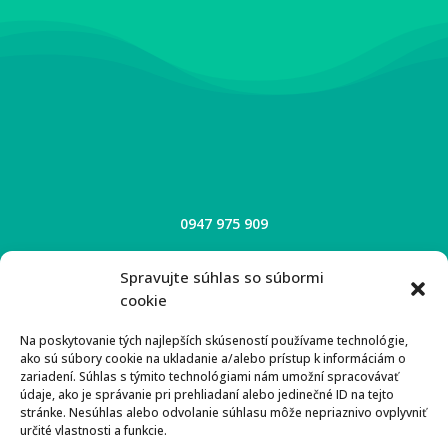
0947 975 909
Spravujte súhlas so súbormi
cookie
podajdalejpresov@gmail.com
Na poskytovanie tých najlepších skúseností používame technológie,
ako sú súbory cookie na ukladanie a/alebo prístup k informáciám o
zariadení. Súhlas s týmito technológiami nám umožní spracovávať
údaje, ako je správanie pri prehliadaní alebo jedinečné ID na tejto
stránke. Nesúhlas alebo odvolanie súhlasu môže nepriaznivo ovplyvniť
určité vlastnosti a funkcie.