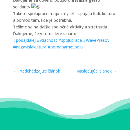
Ďakujeme za dôveru, podporu a krásne gesto
solidarity
Takéto spolupráce majú zmysel – spájajú ľudí, kultúru
a pomoc tam, kde je potrebná.
Tešíme sa na ďalšie spoločné aktivity a stretnutia .
Ďakujeme, že v tom idete s nami.
#podajdalej
#vdacnost
#spolupraca
#WavePresov
#nezavislakultura
#pomahameSpolu
←
Predchádzajúci článok
Nasledujúci článok
→