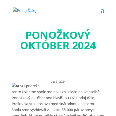
PONOŽKOVÝ
OKTÓBER 2024
dec 3, 2024
Milí priatelia,
tento rok sme spoločne dokázali niečo neuveriteľné!
Ponožkový október pod hlavičkou OZ Podaj ďalej
Prešov sa stal doslova medzinárodnou udalosťou.
Spolu sme vyzbierali viac ako 35 000 párov nových
ponožiek, ktoré pomôžu stovkám ľudí prežiť túto zimu