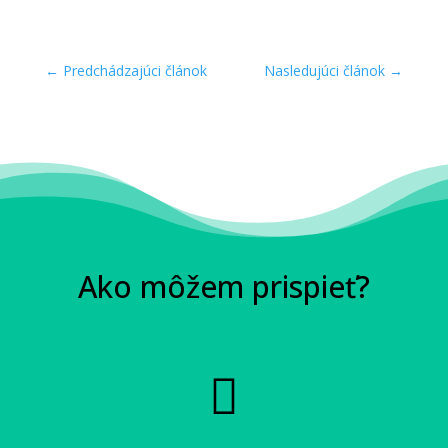
←
Predchádzajúci článok
Nasledujúci článok
→
Ako môžem prispieť?
