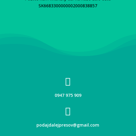
SK6683300000002000838857

0947 975 909

podajdalejpresov@gmail.com