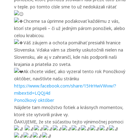
v teple. po tomto císle sme to už nedokázali rátať
Chceme sa úprimne poďakovať každému z vás,
ktorí ste prispeli – či už jedným párom ponožiek, alebo
celou krabicou.
Váš záujem a ochota pomáhať presiahli hranice
Slovenska. Vďaka vám sa zbierky uskutočnili nielen na
Slovensku, ale aj v zahraničí, kde nás podporili naši
krajania a priatelia zo sveta.
Ak chcete vidieť, ako vyzeral tento rok Ponožkový
október, navštívte našu stránku
https://www.facebook.com/share/15HrHwVWvw/?
mibextid=LQQJ4d
Ponožkový október
Nájdete tam množstvo fotiek a krásnych momentov,
ktoré ste vytvorili práve vy.
ĎAKUJEME, že ste súčasťou tejto výnimočnej pomoci