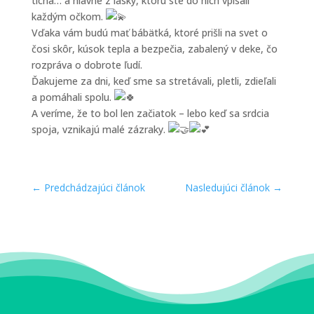
ticha… a hlavne z lásky, ktorú ste do nich vpísali
každým očkom.
Vďaka vám budú mať bábätká, ktoré prišli na svet o
čosi skôr, kúsok tepla a bezpečia, zabalený v deke, čo
rozpráva o dobrote ľudí.
Ďakujeme za dni, keď sme sa stretávali, pletli, zdieľali
a pomáhali spolu.
A veríme, že to bol len začiatok – lebo keď sa srdcia
spoja, vznikajú malé zázraky.
←
Predchádzajúci článok
Nasledujúci článok
→